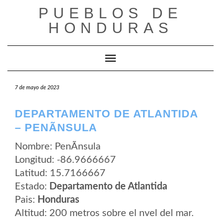
Saltar
PUEBLOS DE
al
contenido
HONDURAS
Cambiar modo de navegación
7 de mayo de 2023
DEPARTAMENTO DE ATLANTIDA
– PENÃ­NSULA
Nombre: PenÃ­nsula
Longitud: -86.9666667
Latitud: 15.7166667
Estado:
Departamento de Atlantida
Pais:
Honduras
Altitud: 200 metros sobre el nvel del mar.