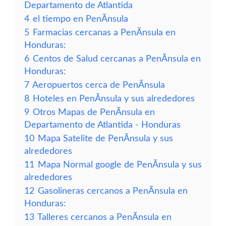
Departamento de Atlantida
4
el tiempo en PenÃ­nsula
5
Farmacias cercanas a PenÃ­nsula en
Honduras:
6
Centos de Salud cercanas a PenÃ­nsula en
Honduras:
7
Aeropuertos cerca de PenÃ­nsula
8
Hoteles en PenÃ­nsula y sus alrededores
9
Otros Mapas de PenÃ­nsula en
Departamento de Atlantida - Honduras
10
Mapa Satelite de PenÃ­nsula y sus
alrededores
11
Mapa Normal google de PenÃ­nsula y sus
alrededores
12
Gasolineras cercanos a PenÃ­nsula en
Honduras:
13
Talleres cercanos a PenÃ­nsula en