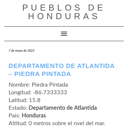
Saltar
PUEBLOS DE
al
contenido
HONDURAS
Cambiar modo de navegación
7 de mayo de 2023
DEPARTAMENTO DE ATLANTIDA
– PIEDRA PINTADA
Nombre: Piedra Pintada
Longitud: -86.7333333
Latitud: 15.8
Estado:
Departamento de Atlantida
Pais:
Honduras
Altitud: 0 metros sobre el nvel del mar.