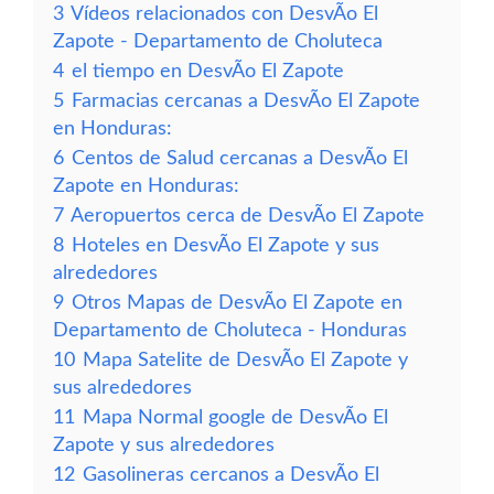
3
Vídeos relacionados con DesvÃ­o El
Zapote - Departamento de Choluteca
4
el tiempo en DesvÃ­o El Zapote
5
Farmacias cercanas a DesvÃ­o El Zapote
en Honduras:
6
Centos de Salud cercanas a DesvÃ­o El
Zapote en Honduras:
7
Aeropuertos cerca de DesvÃ­o El Zapote
8
Hoteles en DesvÃ­o El Zapote y sus
alrededores
9
Otros Mapas de DesvÃ­o El Zapote en
Departamento de Choluteca - Honduras
10
Mapa Satelite de DesvÃ­o El Zapote y
sus alrededores
11
Mapa Normal google de DesvÃ­o El
Zapote y sus alrededores
12
Gasolineras cercanos a DesvÃ­o El