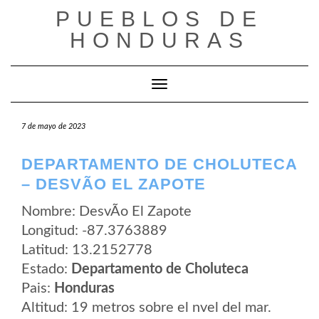
Saltar
PUEBLOS DE
al
contenido
HONDURAS
Cambiar modo de navegación
7 de mayo de 2023
DEPARTAMENTO DE CHOLUTECA
– DESVÃ­O EL ZAPOTE
Nombre: DesvÃ­o El Zapote
Longitud: -87.3763889
Latitud: 13.2152778
Estado:
Departamento de Choluteca
Pais:
Honduras
Altitud: 19 metros sobre el nvel del mar.