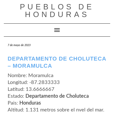
Saltar
PUEBLOS DE
al
contenido
HONDURAS
Cambiar modo de navegación
7 de mayo de 2023
DEPARTAMENTO DE CHOLUTECA
– MORAMULCA
Nombre: Moramulca
Longitud: -87.2833333
Latitud: 13.6666667
Estado:
Departamento de Choluteca
Pais:
Honduras
Altitud: 1.131 metros sobre el nvel del mar.