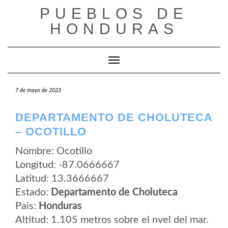
Saltar
PUEBLOS DE
al
contenido
HONDURAS
Cambiar modo de navegación
7 de mayo de 2023
DEPARTAMENTO DE CHOLUTECA
– OCOTILLO
Nombre: Ocotillo
Longitud: -87.0666667
Latitud: 13.3666667
Estado:
Departamento de Choluteca
Pais:
Honduras
Altitud: 1.105 metros sobre el nvel del mar.