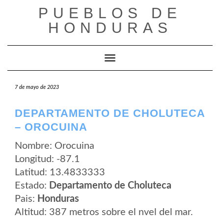
Saltar
PUEBLOS DE
al
contenido
HONDURAS
Cambiar modo de navegación
7 de mayo de 2023
DEPARTAMENTO DE CHOLUTECA
– OROCUINA
Nombre: Orocuina
Longitud: -87.1
Latitud: 13.4833333
Estado:
Departamento de Choluteca
Pais:
Honduras
Altitud: 387 metros sobre el nvel del mar.