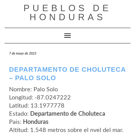
Saltar
PUEBLOS DE
al
contenido
HONDURAS
Cambiar modo de navegación
7 de mayo de 2023
DEPARTAMENTO DE CHOLUTECA
– PALO SOLO
Nombre: Palo Solo
Longitud: -87.0247222
Latitud: 13.1977778
Estado:
Departamento de Choluteca
Pais:
Honduras
Altitud: 1.548 metros sobre el nvel del mar.