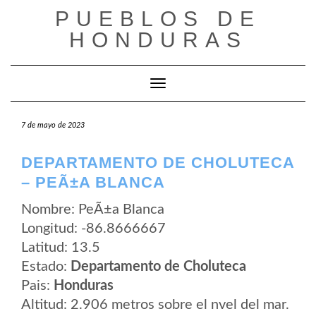
Saltar
PUEBLOS DE
al
contenido
HONDURAS
Cambiar modo de navegación
7 de mayo de 2023
DEPARTAMENTO DE CHOLUTECA
– PEÃ±A BLANCA
Nombre: PeÃ±a Blanca
Longitud: -86.8666667
Latitud: 13.5
Estado:
Departamento de Choluteca
Pais:
Honduras
Altitud: 2.906 metros sobre el nvel del mar.