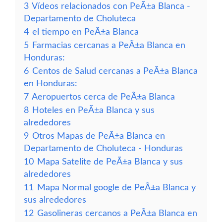
3
Vídeos relacionados con PeÃ±a Blanca -
Departamento de Choluteca
4
el tiempo en PeÃ±a Blanca
5
Farmacias cercanas a PeÃ±a Blanca en
Honduras:
6
Centos de Salud cercanas a PeÃ±a Blanca
en Honduras:
7
Aeropuertos cerca de PeÃ±a Blanca
8
Hoteles en PeÃ±a Blanca y sus
alrededores
9
Otros Mapas de PeÃ±a Blanca en
Departamento de Choluteca - Honduras
10
Mapa Satelite de PeÃ±a Blanca y sus
alrededores
11
Mapa Normal google de PeÃ±a Blanca y
sus alrededores
12
Gasolineras cercanos a PeÃ±a Blanca en