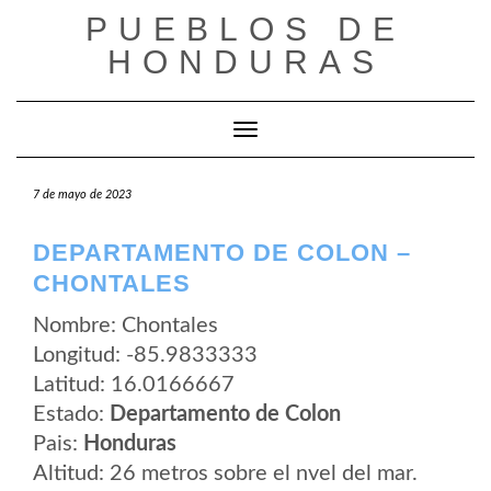
Saltar
PUEBLOS DE
al
contenido
HONDURAS
Cambiar modo de navegación
7 de mayo de 2023
DEPARTAMENTO DE COLON –
CHONTALES
Nombre: Chontales
Longitud: -85.9833333
Latitud: 16.0166667
Estado:
Departamento de Colon
Pais:
Honduras
Altitud: 26 metros sobre el nvel del mar.