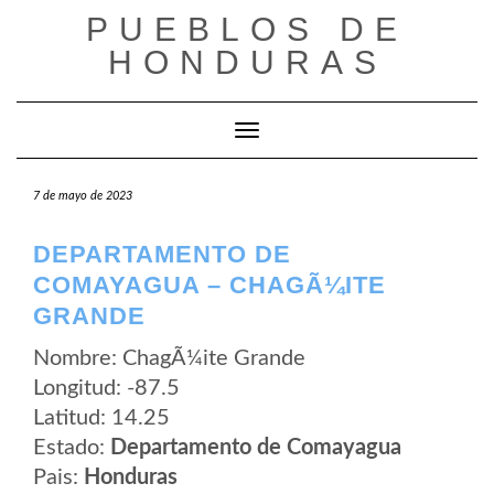
Saltar
PUEBLOS DE
al
contenido
HONDURAS
Cambiar modo de navegación
7 de mayo de 2023
DEPARTAMENTO DE
COMAYAGUA – CHAGÃ¼ITE
GRANDE
Nombre: ChagÃ¼ite Grande
Longitud: -87.5
Latitud: 14.25
Estado:
Departamento de Comayagua
Pais:
Honduras