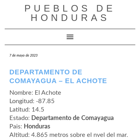
Saltar
PUEBLOS DE
al
contenido
HONDURAS
Cambiar modo de navegación
7 de mayo de 2023
DEPARTAMENTO DE
COMAYAGUA – EL ACHOTE
Nombre: El Achote
Longitud: -87.85
Latitud: 14.5
Estado:
Departamento de Comayagua
Pais:
Honduras
Altitud: 4.865 metros sobre el nvel del mar.