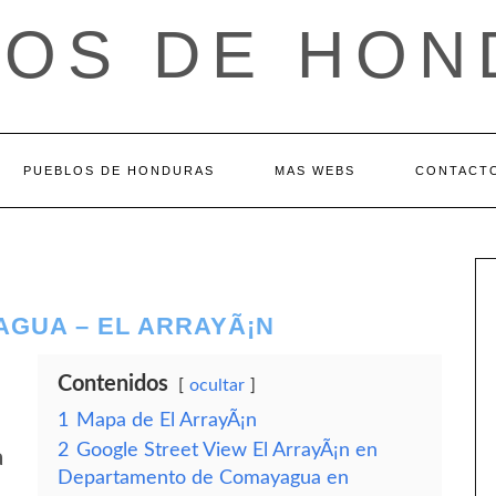
LOS DE HON
PUEBLOS DE HONDURAS
MAS WEBS
CONTACT
GUA – EL ARRAYÃ¡N
Contenidos
ocultar
1
Mapa de El ArrayÃ¡n
2
Google Street View El ArrayÃ¡n en
a
Departamento de Comayagua en