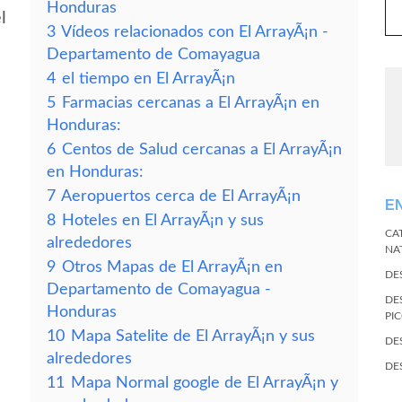
Honduras
l
3
Vídeos relacionados con El ArrayÃ¡n -
Departamento de Comayagua
4
el tiempo en El ArrayÃ¡n
5
Farmacias cercanas a El ArrayÃ¡n en
Honduras:
6
Centos de Salud cercanas a El ArrayÃ¡n
en Honduras:
7
Aeropuertos cerca de El ArrayÃ¡n
E
8
Hoteles en El ArrayÃ¡n y sus
CA
alrededores
NA
9
Otros Mapas de El ArrayÃ¡n en
DE
Departamento de Comayagua -
DE
Honduras
PI
10
Mapa Satelite de El ArrayÃ¡n y sus
DE
alrededores
DE
11
Mapa Normal google de El ArrayÃ¡n y