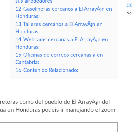
sus alrededores
C
12
Gasolineras cercanos a El ArrayÃ¡n en
No 
Honduras:
13
Talleres cercanos a El ArrayÃ¡n en
Honduras:
14
Webcams cercanas a El ArrayÃ¡n en
Honduras:
15
Oficinas de correos cercanas a en
Cantabria:
16
Contenido Relacionado:
reteras como del pueblo de El ArrayÃ¡n del
a en Honduras podeis ir manejando el zoom