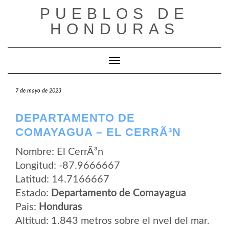
Saltar
PUEBLOS DE
al
contenido
HONDURAS
Cambiar modo de navegación
7 de mayo de 2023
DEPARTAMENTO DE
COMAYAGUA – EL CERRÃ³N
Nombre: El CerrÃ³n
Longitud: -87.9666667
Latitud: 14.7166667
Estado:
Departamento de Comayagua
Pais:
Honduras
Altitud: 1.843 metros sobre el nvel del mar.