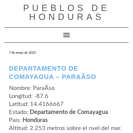
Saltar
PUEBLOS DE
al
contenido
HONDURAS
Cambiar modo de navegación
7 de mayo de 2023
DEPARTAMENTO DE
COMAYAGUA – PARAÃ­SO
Nombre: ParaÃ­so
Longitud: -87.6
Latitud: 14.4166667
Estado:
Departamento de Comayagua
Pais:
Honduras
Altitud: 2.253 metros sobre el nvel del mar.