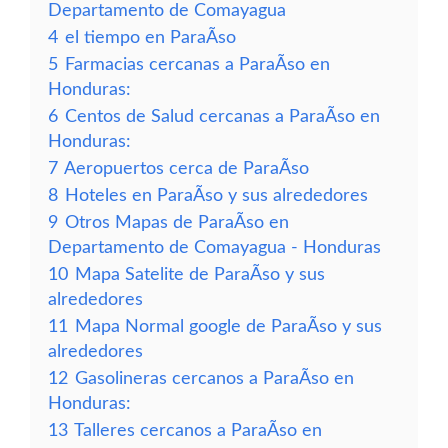
Departamento de Comayagua
4
el tiempo en ParaÃ­so
5
Farmacias cercanas a ParaÃ­so en
Honduras:
6
Centos de Salud cercanas a ParaÃ­so en
Honduras:
7
Aeropuertos cerca de ParaÃ­so
8
Hoteles en ParaÃ­so y sus alrededores
9
Otros Mapas de ParaÃ­so en
Departamento de Comayagua - Honduras
10
Mapa Satelite de ParaÃ­so y sus
alrededores
11
Mapa Normal google de ParaÃ­so y sus
alrededores
12
Gasolineras cercanos a ParaÃ­so en
Honduras:
13
Talleres cercanos a ParaÃ­so en