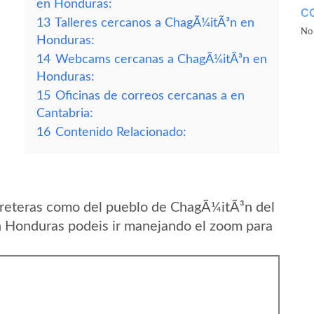
en Honduras:
C
13
Talleres cercanos a ChagÃ¼itÃ³n en
No 
Honduras:
14
Webcams cercanas a ChagÃ¼itÃ³n en
Honduras:
15
Oficinas de correos cercanas a en
Cantabria:
16
Contenido Relacionado:
rreteras como del pueblo de ChagÃ¼itÃ³n del
 Honduras podeis ir manejando el zoom para