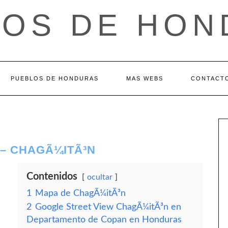
LOS DE HON
PUEBLOS DE HONDURAS
MAS WEBS
CONTACT
– CHAGÃ¼ITÃ³N
Contenidos
ocultar
1
Mapa de ChagÃ¼itÃ³n
2
Google Street View ChagÃ¼itÃ³n en
Departamento de Copan en Honduras