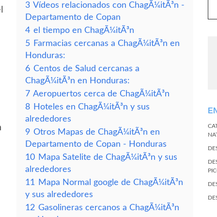
3
Vídeos relacionados con ChagÃ¼itÃ³n -
l
Departamento de Copan
4
el tiempo en ChagÃ¼itÃ³n
5
Farmacias cercanas a ChagÃ¼itÃ³n en
Honduras:
6
Centos de Salud cercanas a
ChagÃ¼itÃ³n en Honduras:
7
Aeropuertos cerca de ChagÃ¼itÃ³n
8
Hoteles en ChagÃ¼itÃ³n y sus
E
alrededores
n
CA
9
Otros Mapas de ChagÃ¼itÃ³n en
NA
Departamento de Copan - Honduras
DE
10
Mapa Satelite de ChagÃ¼itÃ³n y sus
DE
alrededores
PI
11
Mapa Normal google de ChagÃ¼itÃ³n
DE
y sus alrededores
DE
12
Gasolineras cercanos a ChagÃ¼itÃ³n