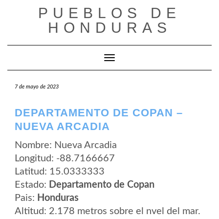
Saltar
PUEBLOS DE
al
contenido
HONDURAS
Cambiar modo de navegación
7 de mayo de 2023
DEPARTAMENTO DE COPAN –
NUEVA ARCADIA
Nombre: Nueva Arcadia
Longitud: -88.7166667
Latitud: 15.0333333
Estado:
Departamento de Copan
Pais:
Honduras
Altitud: 2.178 metros sobre el nvel del mar.