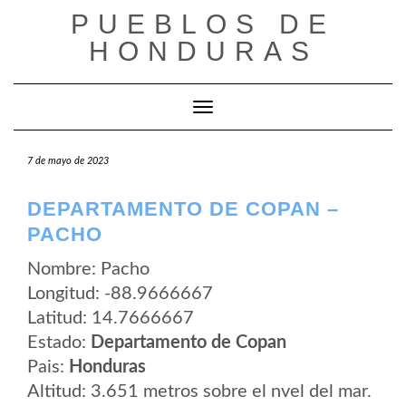
Saltar
PUEBLOS DE
al
contenido
HONDURAS
Cambiar modo de navegación
7 de mayo de 2023
DEPARTAMENTO DE COPAN –
PACHO
Nombre: Pacho
Longitud: -88.9666667
Latitud: 14.7666667
Estado:
Departamento de Copan
Pais:
Honduras
Altitud: 3.651 metros sobre el nvel del mar.