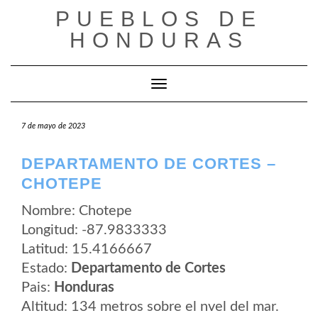
Saltar
PUEBLOS DE
al
contenido
HONDURAS
Cambiar modo de navegación
7 de mayo de 2023
DEPARTAMENTO DE CORTES –
CHOTEPE
Nombre: Chotepe
Longitud: -87.9833333
Latitud: 15.4166667
Estado:
Departamento de Cortes
Pais:
Honduras
Altitud: 134 metros sobre el nvel del mar.