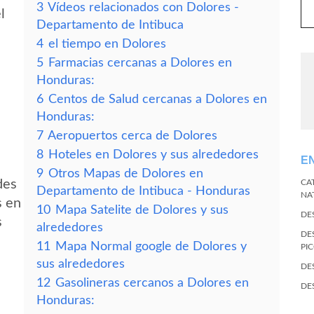
3
Vídeos relacionados con Dolores -
l
Departamento de Intibuca
4
el tiempo en Dolores
5
Farmacias cercanas a Dolores en
Honduras:
6
Centos de Salud cercanas a Dolores en
Honduras:
7
Aeropuertos cerca de Dolores
8
Hoteles en Dolores y sus alrededores
E
9
Otros Mapas de Dolores en
des
CA
Departamento de Intibuca - Honduras
NA
s en
10
Mapa Satelite de Dolores y sus
DE
s
alrededores
DE
11
Mapa Normal google de Dolores y
PI
sus alrededores
DE
12
Gasolineras cercanos a Dolores en
DE
Honduras: