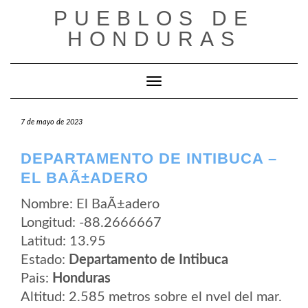
Saltar
PUEBLOS DE
al
contenido
HONDURAS
Cambiar modo de navegación
7 de mayo de 2023
DEPARTAMENTO DE INTIBUCA –
EL BAÃ±ADERO
Nombre: El BaÃ±adero
Longitud: -88.2666667
Latitud: 13.95
Estado:
Departamento de Intibuca
Pais:
Honduras
Altitud: 2.585 metros sobre el nvel del mar.