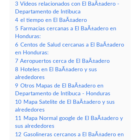
3
Vídeos relacionados con El BaÃ±adero -
Departamento de Intibuca
4
el tiempo en El BaÃ±adero
5
Farmacias cercanas a El BaÃ±adero en
Honduras:
6
Centos de Salud cercanas a El BaÃ±adero
en Honduras:
7
Aeropuertos cerca de El BaÃ±adero
8
Hoteles en El BaÃ±adero y sus
alrededores
9
Otros Mapas de El BaÃ±adero en
Departamento de Intibuca - Honduras
10
Mapa Satelite de El BaÃ±adero y sus
alrededores
11
Mapa Normal google de El BaÃ±adero y
sus alrededores
12
Gasolineras cercanos a El BaÃ±adero en