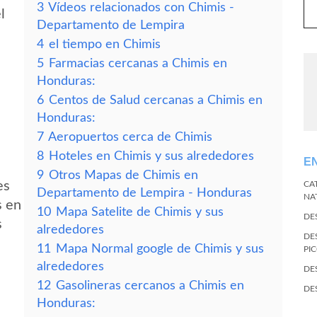
3
Vídeos relacionados con Chimis -
l
Departamento de Lempira
4
el tiempo en Chimis
5
Farmacias cercanas a Chimis en
Honduras:
6
Centos de Salud cercanas a Chimis en
Honduras:
7
Aeropuertos cerca de Chimis
8
Hoteles en Chimis y sus alrededores
E
9
Otros Mapas de Chimis en
es
CA
Departamento de Lempira - Honduras
NA
s en
10
Mapa Satelite de Chimis y sus
DE
s
alrededores
DE
11
Mapa Normal google de Chimis y sus
PI
alrededores
DE
12
Gasolineras cercanos a Chimis en
DE
Honduras: