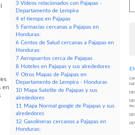
3
Vídeos relacionados con Pajapas -
l
Departamento de Lempira
4
el tiempo en Pajapas
5
Farmacias cercanas a Pajapas en
Honduras:
6
Centos de Salud cercanas a Pajapas en
Honduras:
7
Aeropuertos cerca de Pajapas
8
Hoteles en Pajapas y sus alrededores
E
9
Otros Mapas de Pajapas en
des
CA
Departamento de Lempira - Honduras
NA
s en
10
Mapa Satelite de Pajapas y sus
DE
s
alrededores
DE
11
Mapa Normal google de Pajapas y sus
PI
alrededores
DE
12
Gasolineras cercanos a Pajapas en
DE
Honduras: