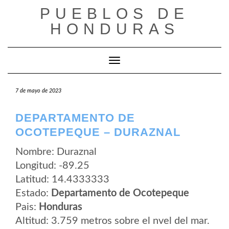
Saltar
PUEBLOS DE
al
contenido
HONDURAS
Cambiar modo de navegación
7 de mayo de 2023
DEPARTAMENTO DE
OCOTEPEQUE – DURAZNAL
Nombre: Duraznal
Longitud: -89.25
Latitud: 14.4333333
Estado:
Departamento de Ocotepeque
Pais:
Honduras
Altitud: 3.759 metros sobre el nvel del mar.