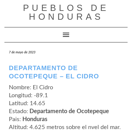
Saltar
PUEBLOS DE
al
contenido
HONDURAS
Cambiar modo de navegación
7 de mayo de 2023
DEPARTAMENTO DE
OCOTEPEQUE – EL CIDRO
Nombre: El Cidro
Longitud: -89.1
Latitud: 14.65
Estado:
Departamento de Ocotepeque
Pais:
Honduras
Altitud: 4.625 metros sobre el nvel del mar.