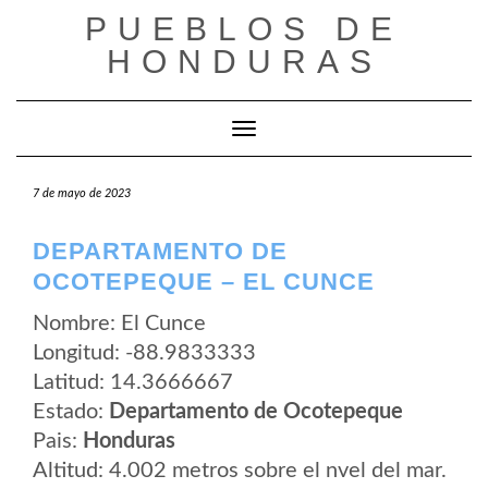
Saltar
PUEBLOS DE
al
contenido
HONDURAS
Cambiar modo de navegación
7 de mayo de 2023
DEPARTAMENTO DE
OCOTEPEQUE – EL CUNCE
Nombre: El Cunce
Longitud: -88.9833333
Latitud: 14.3666667
Estado:
Departamento de Ocotepeque
Pais:
Honduras
Altitud: 4.002 metros sobre el nvel del mar.