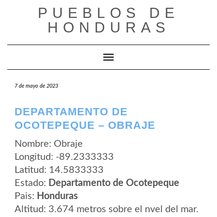
Saltar
PUEBLOS DE
al
contenido
HONDURAS
Cambiar modo de navegación
7 de mayo de 2023
DEPARTAMENTO DE
OCOTEPEQUE – OBRAJE
Nombre: Obraje
Longitud: -89.2333333
Latitud: 14.5833333
Estado:
Departamento de Ocotepeque
Pais:
Honduras
Altitud: 3.674 metros sobre el nvel del mar.