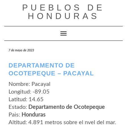
Saltar
PUEBLOS DE
al
contenido
HONDURAS
Cambiar modo de navegación
7 de mayo de 2023
DEPARTAMENTO DE
OCOTEPEQUE – PACAYAL
Nombre: Pacayal
Longitud: -89.05
Latitud: 14.65
Estado:
Departamento de Ocotepeque
Pais:
Honduras
Altitud: 4.891 metros sobre el nvel del mar.