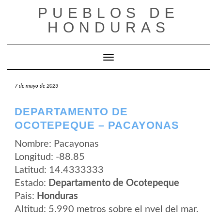
Saltar
PUEBLOS DE
al
contenido
HONDURAS
Cambiar modo de navegación
7 de mayo de 2023
DEPARTAMENTO DE
OCOTEPEQUE – PACAYONAS
Nombre: Pacayonas
Longitud: -88.85
Latitud: 14.4333333
Estado:
Departamento de Ocotepeque
Pais:
Honduras
Altitud: 5.990 metros sobre el nvel del mar.