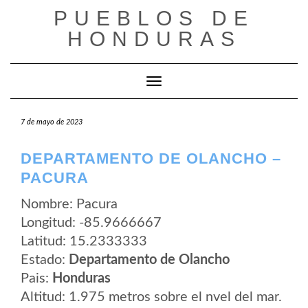
Saltar
PUEBLOS DE
al
contenido
HONDURAS
Cambiar modo de navegación
7 de mayo de 2023
DEPARTAMENTO DE OLANCHO –
PACURA
Nombre: Pacura
Longitud: -85.9666667
Latitud: 15.2333333
Estado:
Departamento de Olancho
Pais:
Honduras
Altitud: 1.975 metros sobre el nvel del mar.