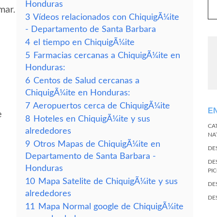
Honduras
mar.
3
Vídeos relacionados con ChiquigÃ¼ite
- Departamento de Santa Barbara
4
el tiempo en ChiquigÃ¼ite
5
Farmacias cercanas a ChiquigÃ¼ite en
Honduras:
6
Centos de Salud cercanas a
ChiquigÃ¼ite en Honduras:
7
Aeropuertos cerca de ChiquigÃ¼ite
E
e
8
Hoteles en ChiquigÃ¼ite y sus
CA
alrededores
NA
9
Otros Mapas de ChiquigÃ¼ite en
DE
Departamento de Santa Barbara -
DE
Honduras
PI
10
Mapa Satelite de ChiquigÃ¼ite y sus
DE
alrededores
DE
11
Mapa Normal google de ChiquigÃ¼ite