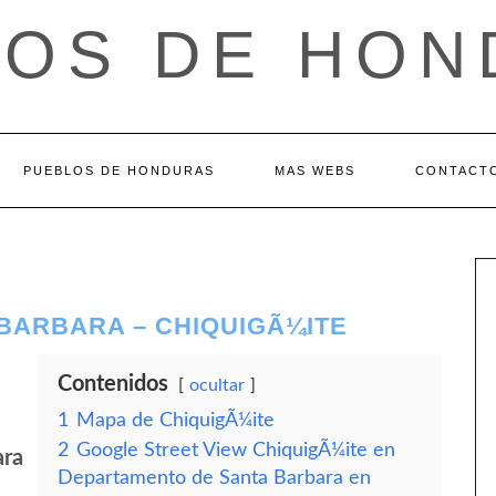
LOS DE HON
PUEBLOS DE HONDURAS
MAS WEBS
CONTACT
BARBARA – CHIQUIGÃ¼ITE
Contenidos
ocultar
1
Mapa de ChiquigÃ¼ite
2
Google Street View ChiquigÃ¼ite en
ara
Departamento de Santa Barbara en