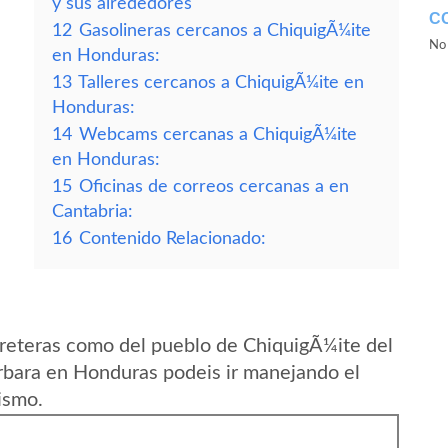
y sus alrededores
C
12
Gasolineras cercanos a ChiquigÃ¼ite
No 
en Honduras:
13
Talleres cercanos a ChiquigÃ¼ite en
Honduras:
14
Webcams cercanas a ChiquigÃ¼ite
en Honduras:
15
Oficinas de correos cercanas a en
Cantabria:
16
Contenido Relacionado:
reteras como del pueblo de ChiquigÃ¼ite del
bara en Honduras podeis ir manejando el
ismo.