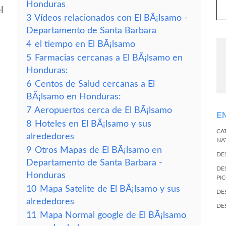
Honduras
l
3
Vídeos relacionados con El BÃ¡lsamo -
Departamento de Santa Barbara
4
el tiempo en El BÃ¡lsamo
5
Farmacias cercanas a El BÃ¡lsamo en
Honduras:
6
Centos de Salud cercanas a El
BÃ¡lsamo en Honduras:
7
Aeropuertos cerca de El BÃ¡lsamo
E
8
Hoteles en El BÃ¡lsamo y sus
CA
alrededores
NA
9
Otros Mapas de El BÃ¡lsamo en
DE
Departamento de Santa Barbara -
DE
Honduras
PI
10
Mapa Satelite de El BÃ¡lsamo y sus
DE
alrededores
DE
11
Mapa Normal google de El BÃ¡lsamo