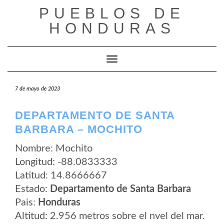
Saltar
PUEBLOS DE
al
contenido
HONDURAS
Cambiar modo de navegación
7 de mayo de 2023
DEPARTAMENTO DE SANTA
BARBARA – MOCHITO
Nombre: Mochito
Longitud: -88.0833333
Latitud: 14.8666667
Estado:
Departamento de Santa Barbara
Pais:
Honduras
Altitud: 2.956 metros sobre el nvel del mar.