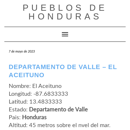
Saltar
PUEBLOS DE
al
contenido
HONDURAS
Cambiar modo de navegación
7 de mayo de 2023
DEPARTAMENTO DE VALLE – EL
ACEITUNO
Nombre: El Aceituno
Longitud: -87.6833333
Latitud: 13.4833333
Estado:
Departamento de Valle
Pais:
Honduras
Altitud: 45 metros sobre el nvel del mar.