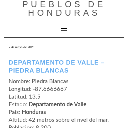
PUEBLOS DE
Saltar
al
HONDURAS
contenido
Cambiar modo de navegación
7 de mayo de 2023
DEPARTAMENTO DE VALLE –
PIEDRA BLANCAS
Nombre: Piedra Blancas
Longitud: -87.6666667
Latitud: 13.5
Estado:
Departamento de Valle
Pais:
Honduras
Altitud: 42 metros sobre el nvel del mar.
Poblacion: 8.200