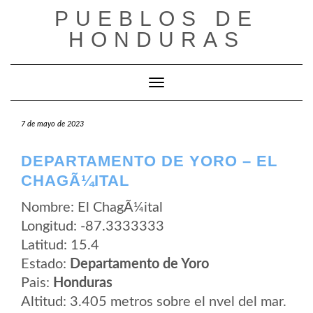
Saltar
PUEBLOS DE
al
contenido
HONDURAS
Cambiar modo de navegación
7 de mayo de 2023
DEPARTAMENTO DE YORO – EL
CHAGÃ¼ITAL
Nombre: El ChagÃ¼ital
Longitud: -87.3333333
Latitud: 15.4
Estado:
Departamento de Yoro
Pais:
Honduras
Altitud: 3.405 metros sobre el nvel del mar.