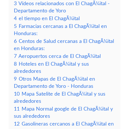
3
Vídeos relacionados con El ChagÃ¼ital -
Departamento de Yoro
4
el tiempo en El ChagÃ¼ital
5
Farmacias cercanas a El ChagÃ¼ital en
Honduras:
6
Centos de Salud cercanas a El ChagÃ¼ital
en Honduras:
7
Aeropuertos cerca de El ChagÃ¼ital
8
Hoteles en El ChagÃ¼ital y sus
alrededores
9
Otros Mapas de El ChagÃ¼ital en
Departamento de Yoro - Honduras
10
Mapa Satelite de El ChagÃ¼ital y sus
alrededores
11
Mapa Normal google de El ChagÃ¼ital y
sus alrededores
12
Gasolineras cercanos a El ChagÃ¼ital en