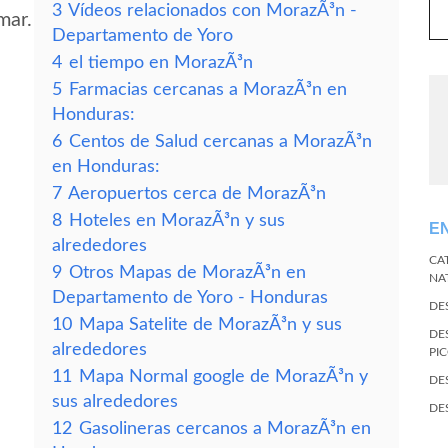
3
Vídeos relacionados con MorazÃ³n -
mar.
Departamento de Yoro
4
el tiempo en MorazÃ³n
5
Farmacias cercanas a MorazÃ³n en
Honduras:
6
Centos de Salud cercanas a MorazÃ³n
en Honduras:
7
Aeropuertos cerca de MorazÃ³n
8
Hoteles en MorazÃ³n y sus
E
alrededores
CA
9
Otros Mapas de MorazÃ³n en
NA
Departamento de Yoro - Honduras
DE
10
Mapa Satelite de MorazÃ³n y sus
DE
alrededores
PI
11
Mapa Normal google de MorazÃ³n y
DE
sus alrededores
DE
12
Gasolineras cercanos a MorazÃ³n en