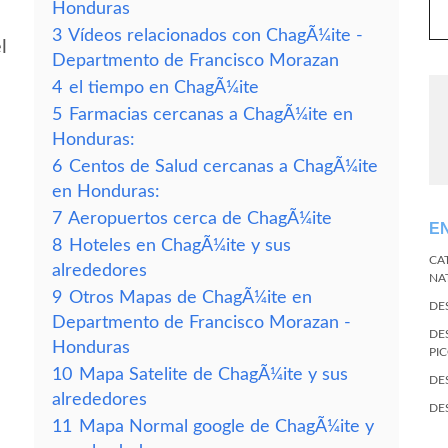
Honduras
3
Vídeos relacionados con ChagÃ¼ite -
l
Departmento de Francisco Morazan
4
el tiempo en ChagÃ¼ite
5
Farmacias cercanas a ChagÃ¼ite en
Honduras:
6
Centos de Salud cercanas a ChagÃ¼ite
en Honduras:
7
Aeropuertos cerca de ChagÃ¼ite
E
8
Hoteles en ChagÃ¼ite y sus
CA
alrededores
NA
9
Otros Mapas de ChagÃ¼ite en
DE
Departmento de Francisco Morazan -
DE
Honduras
PI
10
Mapa Satelite de ChagÃ¼ite y sus
DE
alrededores
DE
11
Mapa Normal google de ChagÃ¼ite y