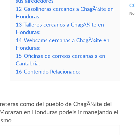
sus alrededores
C
12
Gasolineras cercanos a ChagÃ¼ite en
No 
Honduras:
13
Talleres cercanos a ChagÃ¼ite en
Honduras:
14
Webcams cercanas a ChagÃ¼ite en
Honduras:
15
Oficinas de correos cercanas a en
Cantabria:
16
Contenido Relacionado:
rreteras como del pueblo de ChagÃ¼ite del
Morazan en Honduras podeis ir manejando el
ismo.