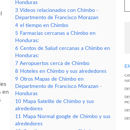
Honduras
3
Vídeos relacionados con Chimbo -
l
Departmento de Francisco Morazan
4
el tiempo en Chimbo
5
Farmacias cercanas a Chimbo en
Honduras:
6
Centos de Salud cercanas a Chimbo en
Honduras:
7
Aeropuertos cerca de Chimbo
E
8
Hoteles en Chimbo y sus alrededores
CA
9
Otros Mapas de Chimbo en
NA
des
Departmento de Francisco Morazan -
DE
s en
Honduras
DE
s
10
Mapa Satelite de Chimbo y sus
PI
alrededores
DE
11
Mapa Normal google de Chimbo y sus
DE
alrededores