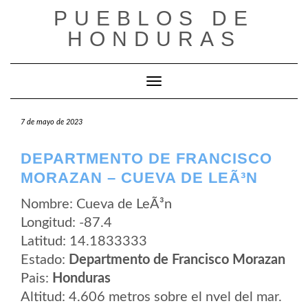
Saltar
PUEBLOS DE
al
contenido
HONDURAS
Cambiar modo de navegación
7 de mayo de 2023
DEPARTMENTO DE FRANCISCO
MORAZAN – CUEVA DE LEÃ³N
Nombre: Cueva de LeÃ³n
Longitud: -87.4
Latitud: 14.1833333
Estado:
Departmento de Francisco Morazan
Pais:
Honduras
Altitud: 4.606 metros sobre el nvel del mar.