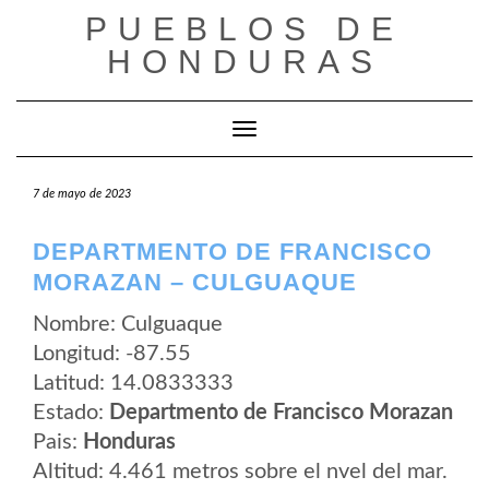
Saltar
PUEBLOS DE
al
contenido
HONDURAS
Cambiar modo de navegación
7 de mayo de 2023
DEPARTMENTO DE FRANCISCO
MORAZAN – CULGUAQUE
Nombre: Culguaque
Longitud: -87.55
Latitud: 14.0833333
Estado:
Departmento de Francisco Morazan
Pais:
Honduras
Altitud: 4.461 metros sobre el nvel del mar.