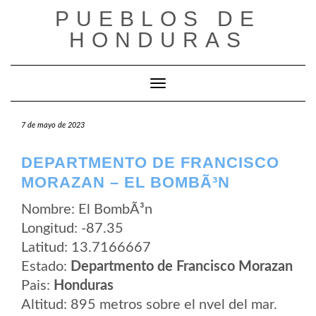
Saltar
PUEBLOS DE
al
contenido
HONDURAS
Cambiar modo de navegación
7 de mayo de 2023
DEPARTMENTO DE FRANCISCO
MORAZAN – EL BOMBÃ³N
Nombre: El BombÃ³n
Longitud: -87.35
Latitud: 13.7166667
Estado:
Departmento de Francisco Morazan
Pais:
Honduras
Altitud: 895 metros sobre el nvel del mar.