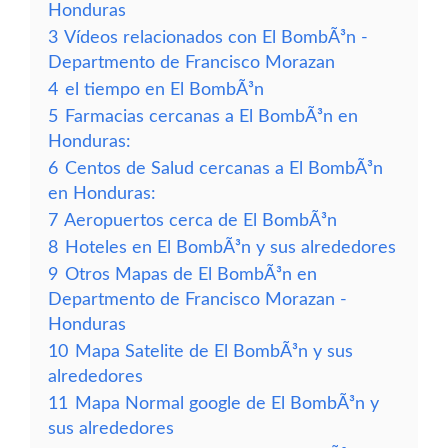
Honduras
3
Vídeos relacionados con El BombÃ³n -
Departmento de Francisco Morazan
4
el tiempo en El BombÃ³n
5
Farmacias cercanas a El BombÃ³n en
Honduras:
6
Centos de Salud cercanas a El BombÃ³n
en Honduras:
7
Aeropuertos cerca de El BombÃ³n
8
Hoteles en El BombÃ³n y sus alrededores
9
Otros Mapas de El BombÃ³n en
Departmento de Francisco Morazan -
Honduras
10
Mapa Satelite de El BombÃ³n y sus
alrededores
11
Mapa Normal google de El BombÃ³n y
sus alrededores