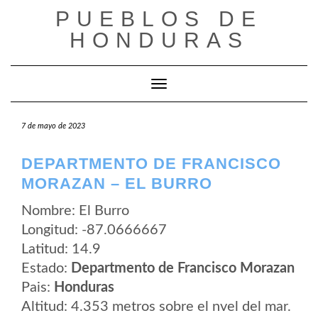
Saltar
PUEBLOS DE
al
contenido
HONDURAS
Cambiar modo de navegación
7 de mayo de 2023
DEPARTMENTO DE FRANCISCO
MORAZAN – EL BURRO
Nombre: El Burro
Longitud: -87.0666667
Latitud: 14.9
Estado:
Departmento de Francisco Morazan
Pais:
Honduras
Altitud: 4.353 metros sobre el nvel del mar.