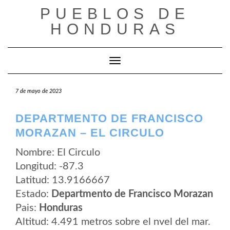
Saltar
PUEBLOS DE
al
contenido
HONDURAS
Cambiar modo de navegación
7 de mayo de 2023
DEPARTMENTO DE FRANCISCO
MORAZAN – EL CIRCULO
Nombre: El Circulo
Longitud: -87.3
Latitud: 13.9166667
Estado:
Departmento de Francisco Morazan
Pais:
Honduras
Altitud: 4.491 metros sobre el nvel del mar.