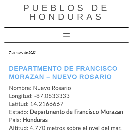
Saltar
PUEBLOS DE
al
contenido
HONDURAS
Cambiar modo de navegación
7 de mayo de 2023
DEPARTMENTO DE FRANCISCO
MORAZAN – NUEVO ROSARIO
Nombre: Nuevo Rosario
Longitud: -87.0833333
Latitud: 14.2166667
Estado:
Departmento de Francisco Morazan
Pais:
Honduras
Altitud: 4.770 metros sobre el nvel del mar.