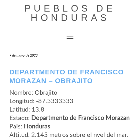
Saltar
PUEBLOS DE
al
contenido
HONDURAS
Cambiar modo de navegación
7 de mayo de 2023
DEPARTMENTO DE FRANCISCO
MORAZAN – OBRAJITO
Nombre: Obrajito
Longitud: -87.3333333
Latitud: 13.8
Estado:
Departmento de Francisco Morazan
Pais:
Honduras
Altitud: 2.145 metros sobre el nvel del mar.