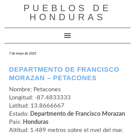
Saltar
PUEBLOS DE
al
contenido
HONDURAS
Cambiar modo de navegación
7 de mayo de 2023
DEPARTMENTO DE FRANCISCO
MORAZAN – PETACONES
Nombre: Petacones
Longitud: -87.4833333
Latitud: 13.8666667
Estado:
Departmento de Francisco Morazan
Pais:
Honduras
Altitud: 1.489 metros sobre el nvel del mar.