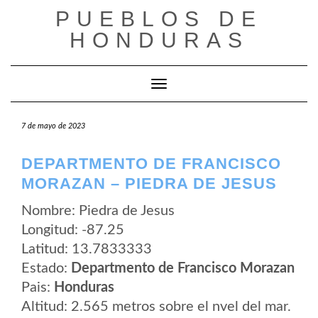
Saltar
PUEBLOS DE
al
contenido
HONDURAS
Cambiar modo de navegación
7 de mayo de 2023
DEPARTMENTO DE FRANCISCO
MORAZAN – PIEDRA DE JESUS
Nombre: Piedra de Jesus
Longitud: -87.25
Latitud: 13.7833333
Estado:
Departmento de Francisco Morazan
Pais:
Honduras
Altitud: 2.565 metros sobre el nvel del mar.