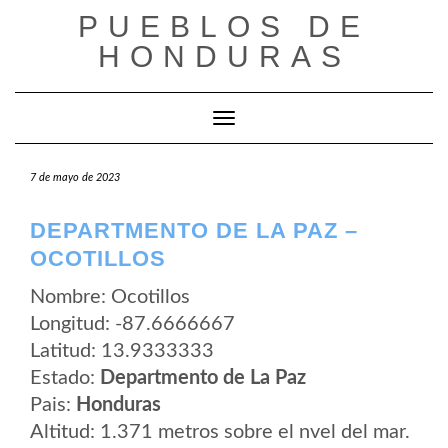
Saltar
PUEBLOS DE
al
contenido
HONDURAS
Cambiar modo de navegación
7 de mayo de 2023
DEPARTMENTO DE LA PAZ –
OCOTILLOS
Nombre: Ocotillos
Longitud: -87.6666667
Latitud: 13.9333333
Estado:
Departmento de La Paz
Pais:
Honduras
Altitud: 1.371 metros sobre el nvel del mar.