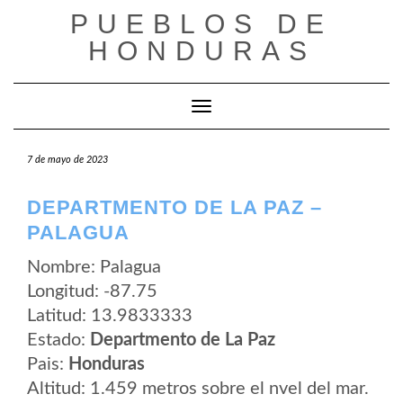
Saltar
PUEBLOS DE
al
contenido
HONDURAS
Cambiar modo de navegación
7 de mayo de 2023
DEPARTMENTO DE LA PAZ –
PALAGUA
Nombre: Palagua
Longitud: -87.75
Latitud: 13.9833333
Estado:
Departmento de La Paz
Pais:
Honduras
Altitud: 1.459 metros sobre el nvel del mar.