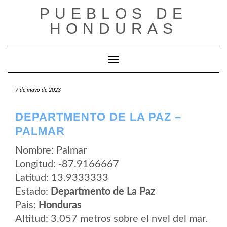
Saltar
PUEBLOS DE
al
contenido
HONDURAS
Cambiar modo de navegación
7 de mayo de 2023
DEPARTMENTO DE LA PAZ –
PALMAR
Nombre: Palmar
Longitud: -87.9166667
Latitud: 13.9333333
Estado:
Departmento de La Paz
Pais:
Honduras
Altitud: 3.057 metros sobre el nvel del mar.